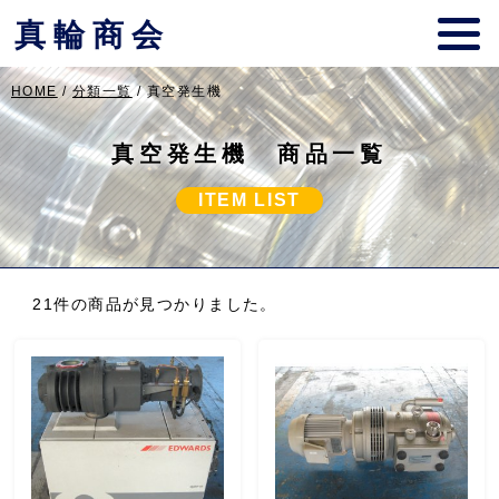
真輪商会
HOME
/
分類一覧
/ 真空発生機
真空発生機 商品一覧
ITEM LIST
21件の商品が見つかりました。