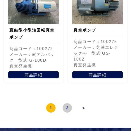
直結型小型油回転真空
真空ポンプ
ポンプ
商品コード：100275
メーカー：芝浦エレテ
商品コード：100272
ック㈱ 型式 GS-
メーカー：㈱アルバッ
100Z
ク 型式 G-100D
真空発生機
真空発生機
商品詳細
商品詳細
1
2
＞