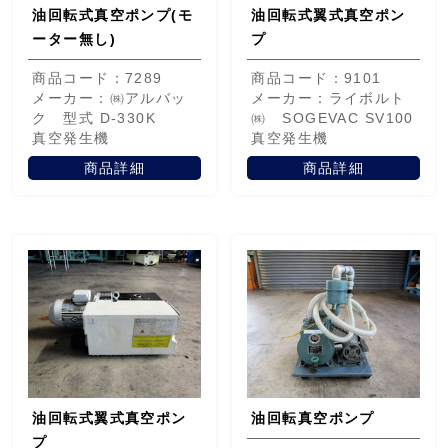
油回転式真空ポンプ(モ
油回転式翼式真空ポン
ーター無し)
プ
商品コード：7289
商品コード：9101
メーカー：㈱アルバッ
メーカー：ライボルト
ク 型式 D-330K
㈱ SOGEVAC SV100
真空発生機
真空発生機
商品詳細
商品詳細
油回転式翼式真空ポン
油回転真空ポンプ
プ