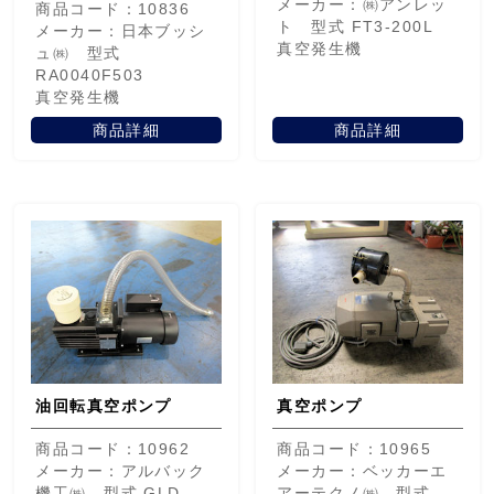
メーカー：㈱アンレッ
商品コード：10836
ト 型式 FT3-200L
メーカー：日本ブッシ
真空発生機
ュ㈱ 型式
RA0040F503
真空発生機
商品詳細
商品詳細
油回転真空ポンプ
真空ポンプ
商品コード：10962
商品コード：10965
メーカー：アルバック
メーカー：ベッカーエ
機工㈱ 型式 GLD-
アーテクノ㈱ 型式